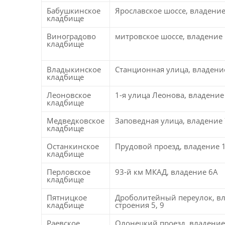
Бабушкинское
Ярославское шоссе, владение
кладбище
Виноградово
митровское шоссе, владение
кладбище
Владыкинское
Станционная улица, владени
кладбище
Леоновское
1-я улица Леонова, владение
кладбище
Медведковское
Заповедная улица, владение 
кладбище
Останкинское
Прудовой проезд, владение 
кладбище
Перловское
93-й км МКАД, владение 6А
кладбище
Пятницкое
Дроболитейный переулок, вл
кладбище
строения 5, 9
Раевское
Олонецкий проезд, владение