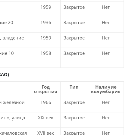
1959
Закрытое
Нет
ние 20
1936
Закрытое
Нет
, владение
1959
Закрытое
Нет
ние 10
1958
Закрытое
Нет
З
АО)
Год
Тип
Наличие
открытия
колумбария
й железной
1966
Закрытое
Нет
ьино, улица
XIX век
Закрытое
Нет
окачаловская
XVII век
Закрытое
Нет