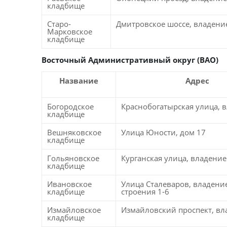
кладбище
Старо-
Дмитровское шоссе, владени
Марковское
кладбище
Восточный
Административный округ (В
АО)
Название
Адрес
Богородское
Краснобогатырская улица, 
кладбище
Вешняковское
Улица Юности, дом 17
кладбище
Гольяновское
Курганская улица, владение
кладбище
Ивановское
Улица Сталеваров, владение
кладбище
строения 1-6
Измайловское
Измайловский проспект, вл
кладбище