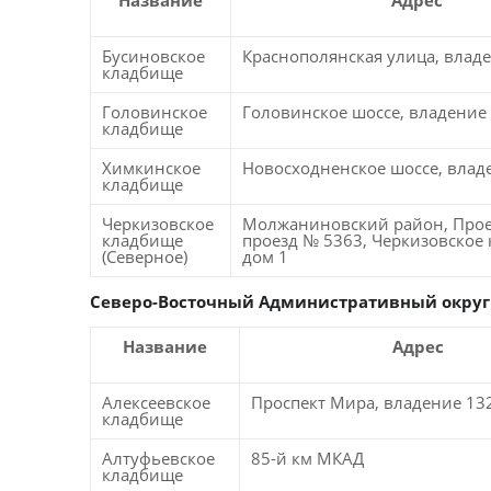
Название
Адрес
Бусиновское
Краснополянская улица, влад
кладбище
Головинское
Головинское шоссе, владение
кладбище
Химкинское
Новосходненское шоссе, влад
кладбище
Черкизовское
Молжаниновский район, Про
кладбище
проезд № 5363, Черкизовское
(Северное)
дом 1
Северо-Восточный Административный округ
Название
Адрес
Алексеевское
Проспект Мира, владение 13
кладбище
Алтуфьевское
85-й км МКАД
кладбище