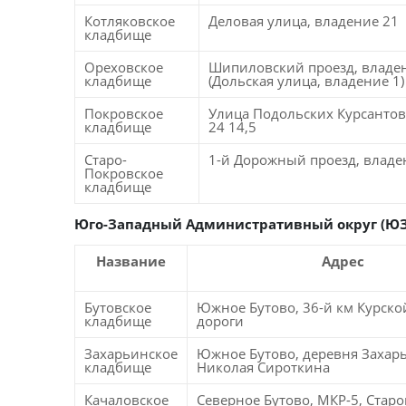
Котляковское
Деловая улица, владение 21
кладбище
Ореховское
Шипиловский проезд, владе
кладбище
(Дольская улица, владение 1)
Покровское
Улица Подольских Курсантов
кладбище
24 14,5
Старо-
1-й Дорожный проезд, владе
Покровское
кладбище
Юго-Западный
Административный округ (Ю
Название
Адрес
Бутовское
Южное Бутово, 36-й км Курско
кладбище
дороги
Захарьинское
Южное Бутово, деревня Захар
кладбище
Николая Сироткина
Качаловское
Северное Бутово, МКР-5, Стар