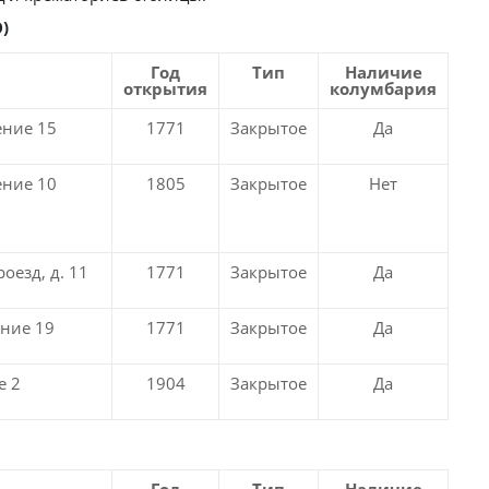
)
Год
Тип
Наличие
открытия
колумбария
ение 15
1771
Закрытое
Да
ение 10
1805
Закрытое
Нет
езд, д. 11
1771
Закрытое
Да
ение 19
1771
Закрытое
Да
е 2
1904
Закрытое
Да