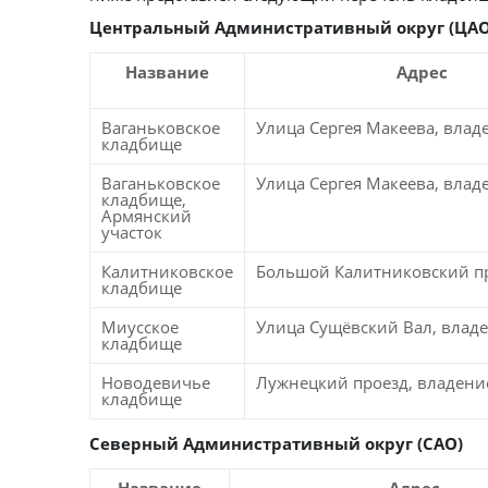
Центральный Административный округ (ЦАО
Название
Адрес
Ваганьковское
Улица Сергея Макеева, влад
кладбище
Ваганьковское
Улица Сергея Макеева, влад
кладбище,
Армянский
участок
Калитниковское
Большой Калитниковский про
кладбище
Миусское
Улица Сущёвский Вал, влад
кладбище
Новодевичье
Лужнецкий проезд, владени
кладбище
Северный Административный округ (САО)