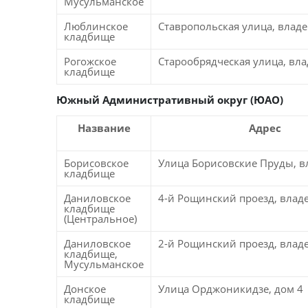
Мусульманское
Люблинское
Ставропольская улица, влад
кладбище
Рогожское
Старообрядческая улица, вл
кладбище
Южный Административный округ (ЮАО)
Название
Адрес
Борисовское
Улица Борисовские Пруды, в
кладбище
Даниловское
4-й Рощинский проезд, влад
кладбище
(Центральное)
Даниловское
2-й Рощинский проезд, влад
кладбище,
Мусульманское
Донское
Улица Орджоникидзе, дом 4
кладбище